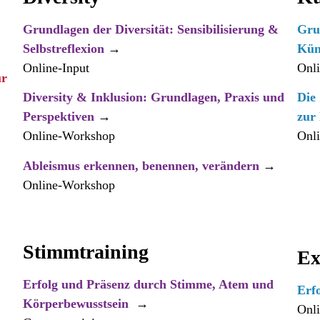
Grundlagen der Diversität: Sensibilisierung &
Grun
Selbstreflexion
→
Küns
Online-Input
Onli
ür
Diversity & Inklusion: Grundlagen, Praxis und
Die
Perspektiven
→
zur
Online-Workshop
Onl
Ableismus erkennen, benennen, verändern
→
Online-Workshop
Stimmtraining
Ex
Erfolg und Präsenz durch Stimme, Atem und
Erfo
Körperbewusstsein
→
Onl